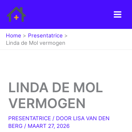
Ga
naar
de
inhoud
Home
Presentatrice
Linda de Mol vermogen
LINDA DE MOL
VERMOGEN
PRESENTATRICE
/ DOOR
LISA VAN DEN
BERG
/
MAART 27, 2026