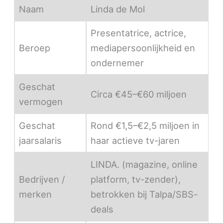
Naam
Linda de Mol
Presentatrice, actrice,
Beroep
mediapersoonlijkheid en
ondernemer
Geschat
Circa €45–€60 miljoen
vermogen
Geschat
Rond €1,5–€2,5 miljoen in
jaarsalaris
haar actieve tv-jaren
LINDA. (magazine, online
Bedrijven /
platform, tv-zender),
merken
betrokken bij Talpa/SBS-
deals