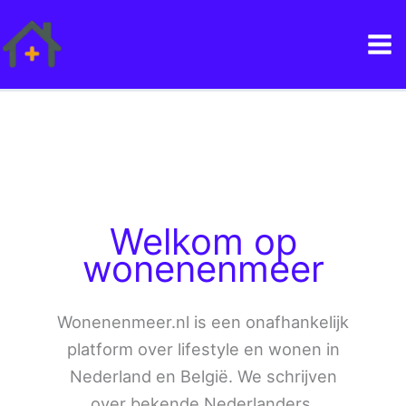
Ga
naar
de
inhoud
Welkom op
wonenenmeer
Wonenenmeer.nl is een onafhankelijk
platform over lifestyle en wonen in
Nederland en België. We schrijven
over bekende Nederlanders,