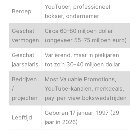
YouTuber, professioneel
Beroep
bokser, ondernemer
Geschat
Circa 60–80 miljoen dollar
vermogen
(ongeveer 55–75 miljoen euro)
Geschat
Variërend, maar in piekjaren
jaarsalaris
tot zo’n 30–40 miljoen dollar
Bedrijven
Most Valuable Promotions,
/
YouTube-kanalen, merkdeals,
projecten
pay-per-view bokswedstrijden
Geboren 17 januari 1997 (29
Leeftijd
jaar in 2026)