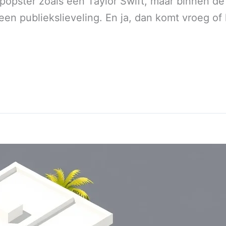
opster zoals een Taylor Swift, maar binnen de
een publiekslieveling. En ja, dan komt vroeg of 