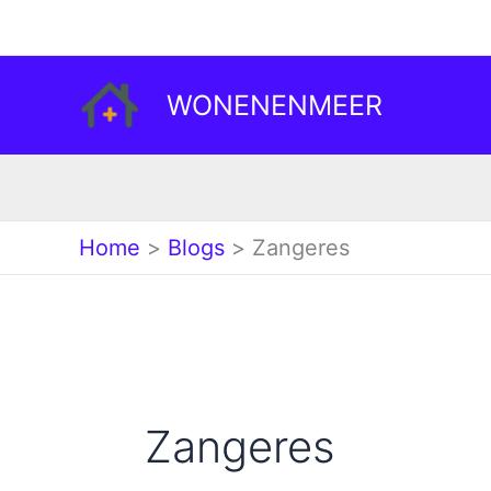
Ga
naar
de
WONENENMEER
inhoud
Home
Blogs
Zangeres
Zangeres