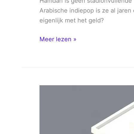
Hamdan is geen stadionvullende p
Arabische indiepop is ze al jaren 
eigenlijk met het geld?
Yasmine
Meer lezen »
Hamdan
vermogen