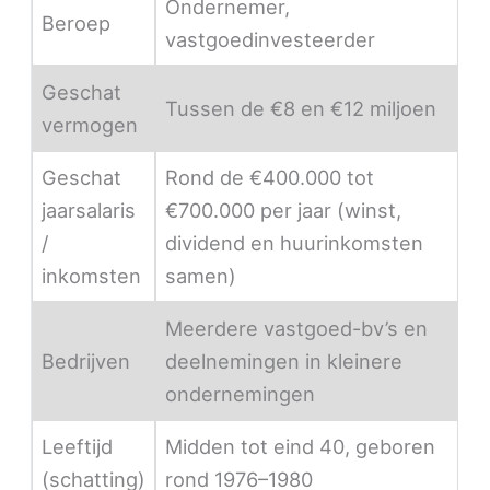
Ondernemer,
Beroep
vastgoedinvesteerder
Geschat
Tussen de €8 en €12 miljoen
vermogen
Geschat
Rond de €400.000 tot
jaarsalaris
€700.000 per jaar (winst,
/
dividend en huurinkomsten
inkomsten
samen)
Meerdere vastgoed-bv’s en
Bedrijven
deelnemingen in kleinere
ondernemingen
Leeftijd
Midden tot eind 40, geboren
(schatting)
rond 1976–1980