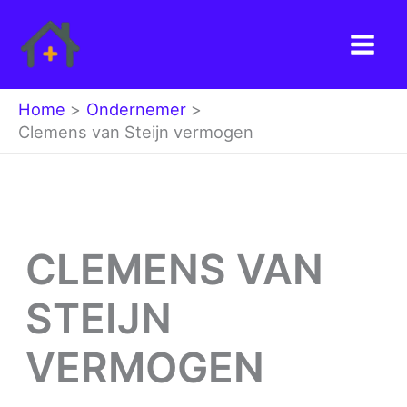
Ga
naar
de
inhoud
Home
Ondernemer
Clemens van Steijn vermogen
CLEMENS VAN
STEIJN
VERMOGEN