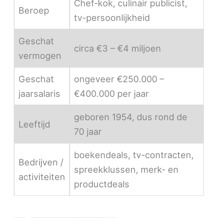
Chef-kok, culinair publicist,
Beroep
tv-persoonlijkheid
Geschat
circa €3 – €4 miljoen
vermogen
Geschat
ongeveer €250.000 –
jaarsalaris
€400.000 per jaar
geboren 1954, dus rond de
Leeftijd
70 jaar
boekendeals, tv-contracten,
Bedrijven /
spreekklussen, merk- en
activiteiten
productdeals