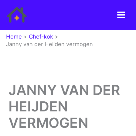
Ga
naar
de
inhoud
Home
Chef-kok
Janny van der Heijden vermogen
JANNY VAN DER
HEIJDEN
VERMOGEN