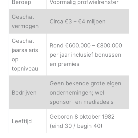
Beroep
Voormalig profwielrenster
Geschat
Circa €3 – €4 miljoen
vermogen
Geschat
Rond €600.000 – €800.000
jaarsalaris
per jaar inclusief bonussen
op
en premies
topniveau
Geen bekende grote eigen
Bedrijven
ondernemingen; wel
sponsor- en mediadeals
Geboren 8 oktober 1982
Leeftijd
(eind 30 / begin 40)