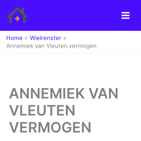
Ga
naar
de
inhoud
Home
Wielrenster
Annemiek van Vleuten vermogen
ANNEMIEK VAN
VLEUTEN
VERMOGEN