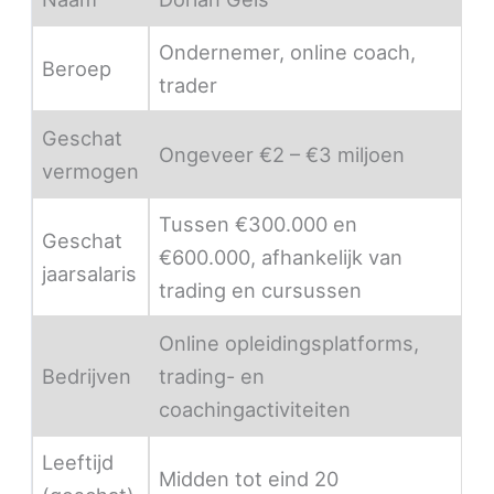
Ondernemer, online coach,
Beroep
trader
Geschat
Ongeveer €2 – €3 miljoen
vermogen
Tussen €300.000 en
Geschat
€600.000, afhankelijk van
jaarsalaris
trading en cursussen
Online opleidingsplatforms,
Bedrijven
trading- en
coachingactiviteiten
Leeftijd
Midden tot eind 20