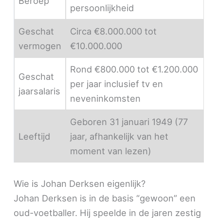
Beroep
persoonlijkheid
Geschat
Circa €8.000.000 tot
vermogen
€10.000.000
Rond €800.000 tot €1.200.000
Geschat
per jaar inclusief tv en
jaarsalaris
neveninkomsten
Geboren 31 januari 1949 (77
Leeftijd
jaar, afhankelijk van het
moment van lezen)
Wie is Johan Derksen eigenlijk?
Johan Derksen is in de basis “gewoon” een
oud-voetballer. Hij speelde in de jaren zestig