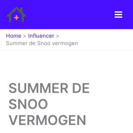
Ga
naar
de
inhoud
Home
Influencer
Summer de Snoo vermogen
SUMMER DE
SNOO
VERMOGEN